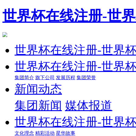
世界杯在线注册-世界
世界杯在线注册-世界杯
世界杯在线注册-世界杯
集团简介
旗下公司
发展历程
集团荣誉
新闻动态
集团新闻
媒体报道
世界杯在线注册-世界杯
文化理念
精彩活动
星华故事