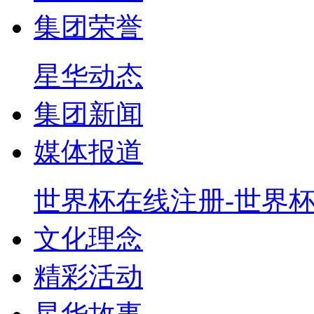
集团荣誉
星华动态
集团新闻
媒体报道
世界杯在线注册-世界杯
文化理念
精彩活动