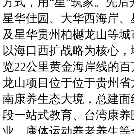
方式，用“星”筑家。先
星华佳园、大华西海岸、
及星华贵州柏樾龙山等城
以海口西扩战略为核心，
览22公里黄金海岸线的
龙山项目位于位于贵州省龙
南康养生态大境，总建面
段一站式教育、台湾康养
业、康体运动养老养生等全