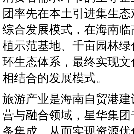
团率先在本土引进集生态
综合发展模式，在海南临
植示范基地、千亩园林绿
环生态体系，最终实现文
相结合的发展模式。
旅游产业是海南自贸港建
营与融合领域，星华集团
条集成，从而实现资源优