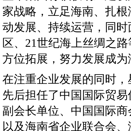
家战略，立足海南、扎根
动发展、持续运营，同时
区、21世纪海上丝绸之
方位拓展，努力发展成为
在注重企业发展的同时，
先后担任了中国国际贸易
副会长单位、中国国际商
以及海南省企业联合会、