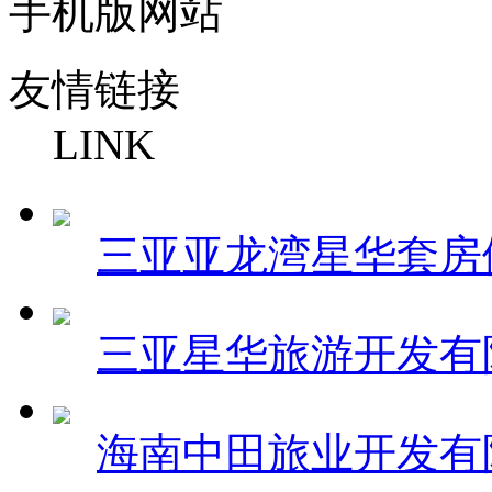
手机版网站
友情链接
LINK
三亚亚龙湾星华套房
三亚星华旅游开发有
海南中田旅业开发有