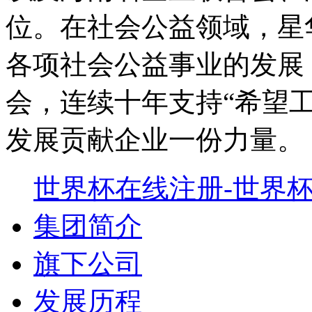
位。在社会公益领域，星
各项社会公益事业的发展
会，连续十年支持“希望
发展贡献企业一份力量。
世界杯在线注册-世界杯
集团简介
旗下公司
发展历程