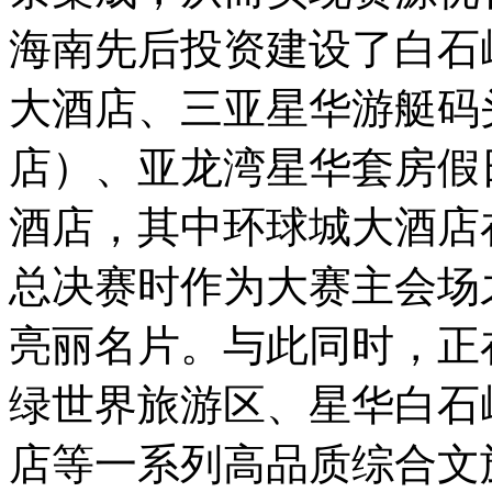
海南先后投资建设了白石
大酒店、三亚星华游艇码
店）、亚龙湾星华套房假
酒店，其中环球城大酒店在
总决赛时作为大赛主会场
亮丽名片。与此同时，正
绿世界旅游区、星华白石
店等一系列高品质综合文