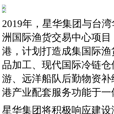
2019年，星华集团与台
洲国际渔货交易中心项目
港，计划打造成集国际渔
品加工、现代国际冷链仓
游、远洋船队后勤物资补
港产业配套服务功能于一
星华集团将积极响应建设