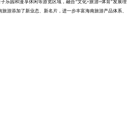
乐园和漫享休闲等游览区域，融合“文化+旅游+体育”发展理
南旅游添加了新业态、新名片，进一步丰富海南旅游产品体系、