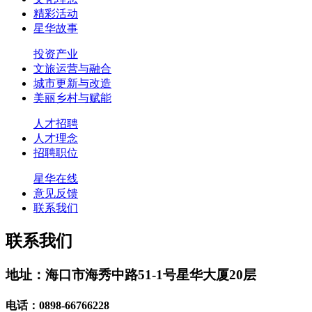
精彩活动
星华故事
投资产业
文旅运营与融合
城市更新与改造
美丽乡村与赋能
人才招聘
人才理念
招聘职位
星华在线
意见反馈
联系我们
联系我们
地址：海口市海秀中路51-1号星华大厦20层
电话：0898-66766228