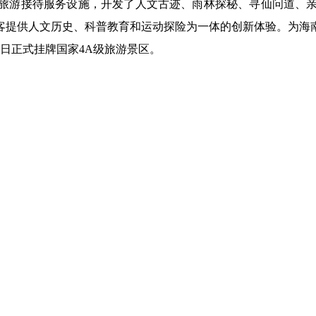
旅游接待服务设施，开发了人文古迹、雨林探秘、寻仙问道、亲子
客提供人文历史、科普教育和运动探险为一体的创新体验。为海
6日正式挂牌国家4A级旅游景区。