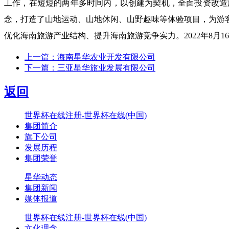
工作，在短短的两年多时间内，以创建为契机，全面投资改造
念，打造了山地运动、山地休闲、山野趣味等体验项目，为游
优化海南旅游产业结构、提升海南旅游竞争实力。2022年8月1
上一篇：海南星华农业开发有限公司
下一篇：三亚星华旅业发展有限公司
返回
世界杯在线注册-世界杯在线(中国)
集团简介
旗下公司
发展历程
集团荣誉
星华动态
集团新闻
媒体报道
世界杯在线注册-世界杯在线(中国)
文化理念