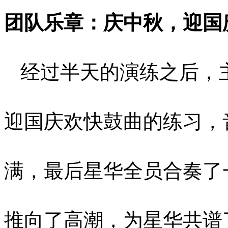
团队乐章：庆中秋，迎国
经过半天的演练之后，
迎国庆欢快鼓曲的练习，
满，最后星华全员合奏了
推向了高潮，为星华共谱