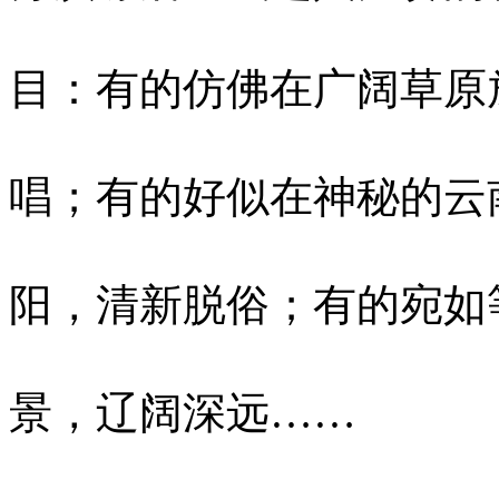
目：有的仿佛在广阔草原
唱；有的好似在神秘的云
阳，清新脱俗；有的宛如
景，辽阔深远……