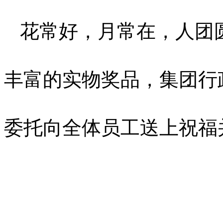
花常好，月常在，人团
丰富的实物奖品，集团行
委托向全体员工送上祝福