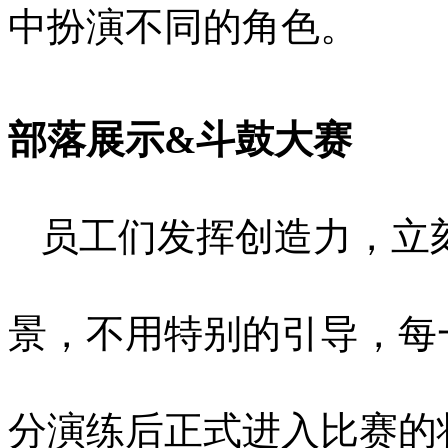
中扮演不同的角色。
部落展示&斗鼓大赛
员工们发挥创造力，立
景，不用特别的引导，每
分演练后正式进入比赛的