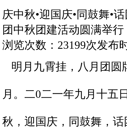
庆中秋•迎国庆•同鼓舞•话
团中秋团建活动圆满举行
浏览次数：23199次
发布时间
明月九霄挂，八月团圆
月。二0二一年九月十五
秋，迎国庆，同鼓舞，话