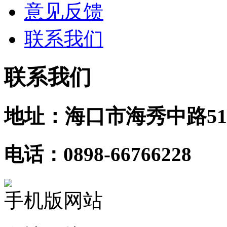
意见反馈
联系我们
联系我们
地址：海口市海秀中路51
电话：0898-66766228
手机版网站