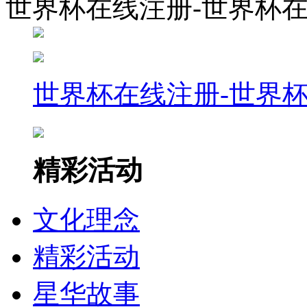
世界杯在线注册-世界杯在
世界杯在线注册-世界杯
精彩活动
文化理念
精彩活动
星华故事