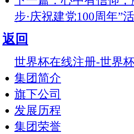
下一篇：心中有信仰，
步·庆祝建党100周年”
返回
世界杯在线注册-世界杯
集团简介
旗下公司
发展历程
集团荣誉