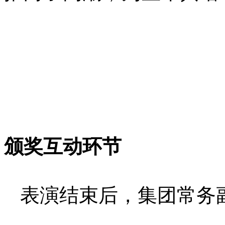
颁奖互动环节
表演结束后，集团常务