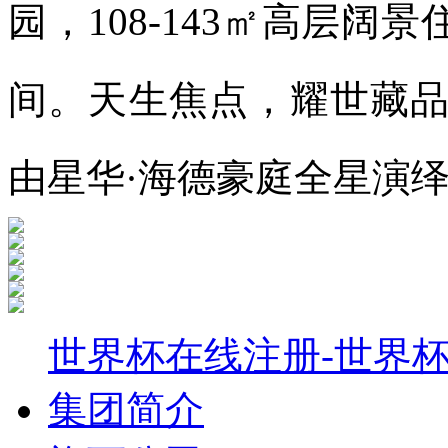
园，108-143㎡高层阔景
间。天生焦点，耀世藏
由星华·海德豪庭全星演
世界杯在线注册-世界杯
集团简介