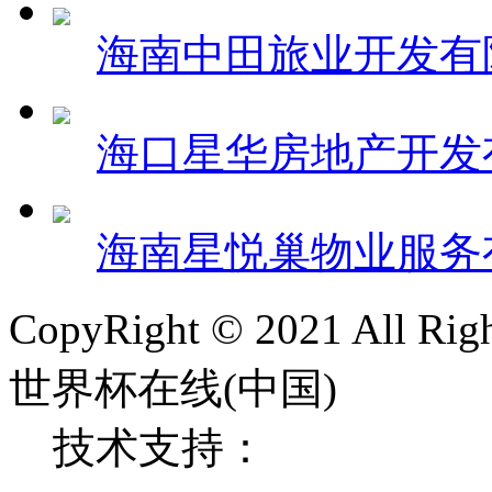
海南中田旅业开发有
海口星华房地产开发
海南星悦巢物业服务
CopyRight © 2021 All
世界杯在线(中国)
技术支持：