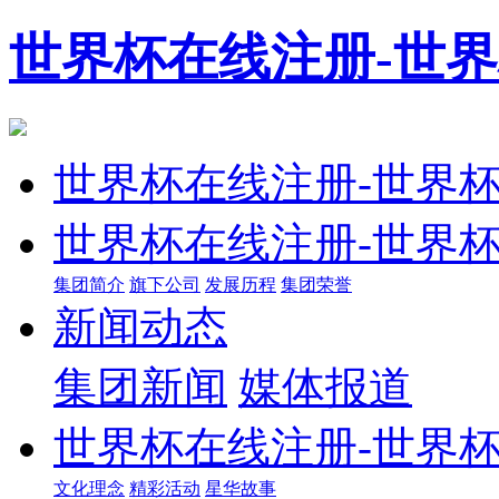
世界杯在线注册-世界
世界杯在线注册-世界杯
世界杯在线注册-世界杯
集团简介
旗下公司
发展历程
集团荣誉
新闻动态
集团新闻
媒体报道
世界杯在线注册-世界杯
文化理念
精彩活动
星华故事