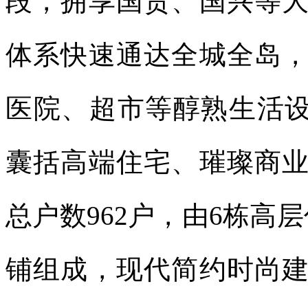
段，拥享国贸、国兴等
体系快速通达全城全岛
医院、超市等醇熟生活设
囊括高端住宅、璀璨商
总户数962户，由6栋高
铺组成，现代简约时尚