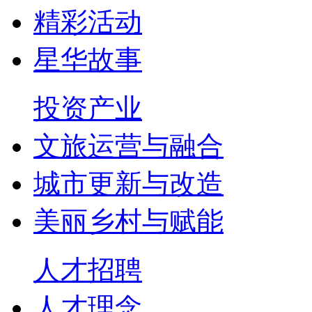
精彩活动
星华故事
投资产业
文旅运营与融合
城市更新与改造
美丽乡村与赋能
人才招聘
人才理念