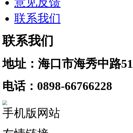
意见反馈
联系我们
联系我们
地址：海口市海秀中路51
电话：0898-66766228
手机版网站