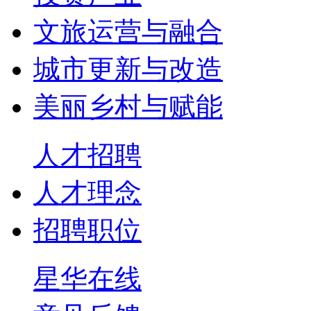
文旅运营与融合
城市更新与改造
美丽乡村与赋能
人才招聘
人才理念
招聘职位
星华在线