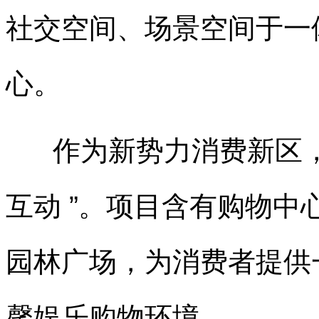
社交空间、场景空间于一
心。
作为新势力消费新区，商
互动 ”。项目含有购物
园林广场，为消费者提供
馨娱乐购物环境。