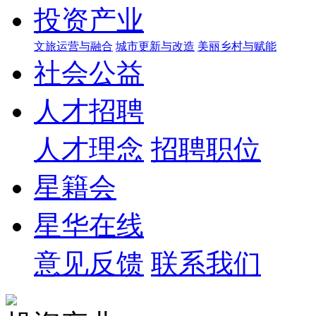
投资产业
文旅运营与融合
城市更新与改造
美丽乡村与赋能
社会公益
人才招聘
人才理念
招聘职位
星籍会
星华在线
意见反馈
联系我们