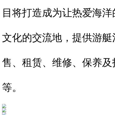
目将打造成为让热爱海洋
文化的交流地，提供游艇
售、租赁、维修、保养及
等。