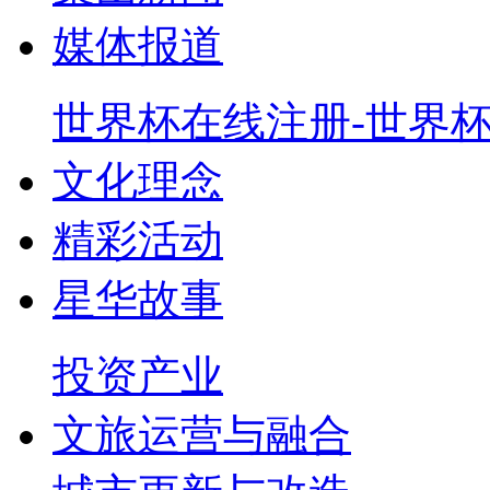
媒体报道
世界杯在线注册-世界杯
文化理念
精彩活动
星华故事
投资产业
文旅运营与融合