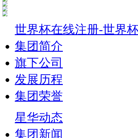
世界杯在线注册-世界杯
集团简介
旗下公司
发展历程
集团荣誉
星华动态
集团新闻