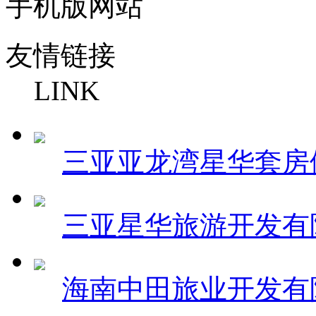
手机版网站
友情链接
LINK
三亚亚龙湾星华套房
三亚星华旅游开发有
海南中田旅业开发有