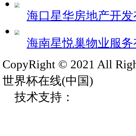
海口星华房地产开发
海南星悦巢物业服务
CopyRight © 2021 All
世界杯在线(中国)
技术支持：