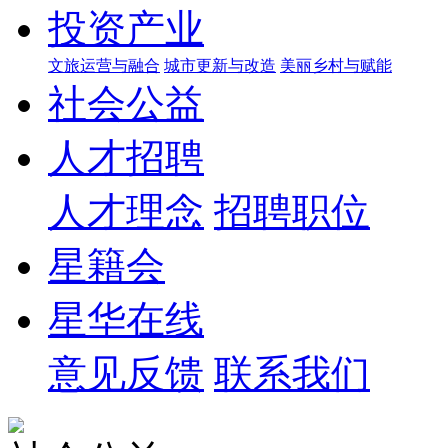
投资产业
文旅运营与融合
城市更新与改造
美丽乡村与赋能
社会公益
人才招聘
人才理念
招聘职位
星籍会
星华在线
意见反馈
联系我们