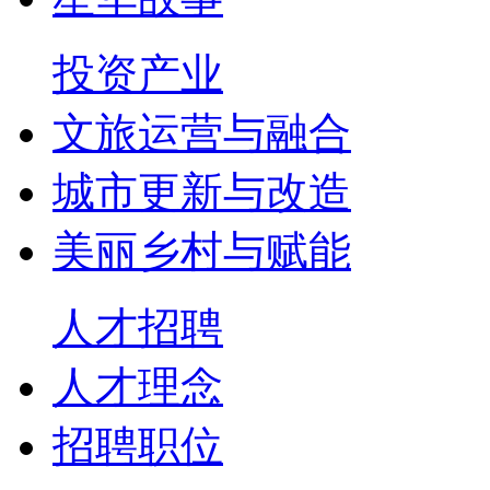
投资产业
文旅运营与融合
城市更新与改造
美丽乡村与赋能
人才招聘
人才理念
招聘职位