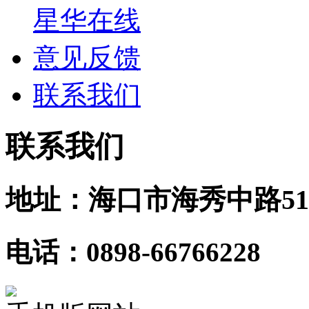
星华在线
意见反馈
联系我们
联系我们
地址：海口市海秀中路51
电话：0898-66766228