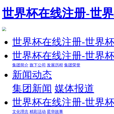
世界杯在线注册-世界
世界杯在线注册-世界杯
世界杯在线注册-世界杯
集团简介
旗下公司
发展历程
集团荣誉
新闻动态
集团新闻
媒体报道
世界杯在线注册-世界杯
文化理念
精彩活动
星华故事